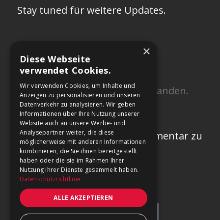
Stay tuned für weitere Updates.
×
Diese Webseite
Kommentare (0)
verwendet Cookies.
Wir verwenden Cookies, um Inhalte und
Noch keine Kommentare vorhanden.
Anzeigen zu personalisieren und unseren
Sei der/die Erste!
Datenverkehr zu analysieren. Wir geben
Informationen über Ihre Nutzung unserer
Website auch an unsere Werbe- und
Analysepartner weiter, die diese
Melde dich an
, um einen Kommentar zu
möglicherweise mit anderen Informationen
schreiben.
kombinieren, die Sie ihnen bereitgestellt
haben oder die sie im Rahmen Ihrer
Nutzung ihrer Dienste gesammelt haben.
Datenschutzrichtlinie
ALLE AKZEPTIEREN